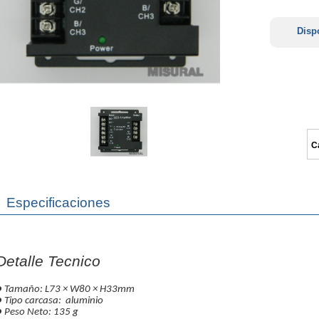
Disp
C
Especificaciones
Detalle Tecnico
●
Tamaño:
L73
×
W80
×
H33mm
●
Tipo
carcasa
:
aluminio
●
Peso Neto:
135 g