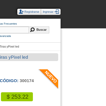
Registrarse
Ingresar
tas Frecuentes
avanzada
iras yPixel led
ras yPixel led
CÓDIGO:
300174
$ 253.22