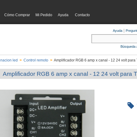
Cómo Comprar
Mi Pedido
Ayuda
Contacto
Ayuda
Pregun
Búsqueda 
inacion led
>
Control remoto
>
Amplificador RGB 6 amp x canal - 12 24 volt para T
Amplificador RGB 6 amp x canal - 12 24 volt para Ti