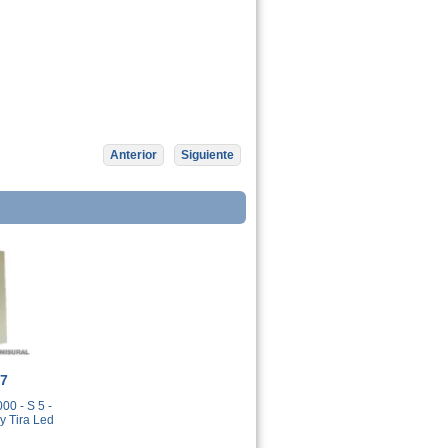
Anterior
Siguiente
57
00 - S 5 -
 y Tira Led