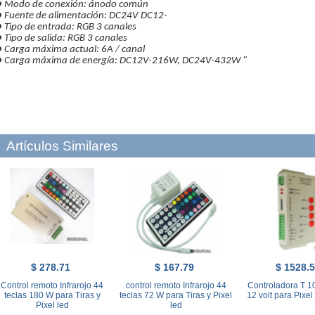
●
Modo
de
conexión:
ánodo común
●
Fuente de alimentación:
DC24V
DC12-
●
Tipo de entrada:
RGB
3
canales
●
Tipo de salida
:
RGB
3
canales
●
Carga máxima
actual:
6A /
canal
●
Carga máxima
de energía:
DC12V-
216W,
DC24V
-
432W
"
Artículos Similares
$ 278.71
$ 167.79
$ 1528.
Control remoto Infrarojo 44
control remoto Infrarojo 44
Controladora T 10
teclas 180 W para Tiras y
teclas 72 W para Tiras y Pixel
12 volt para Pixel
Pixel led
led