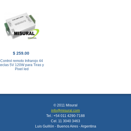
$ 259.00
Control remoto Infrarojo 44
teclas 5V 120W para Tiras y
Pixel led
© 2011 Misural
info@misural.com
Tel.: +54 011 4290-7188
Cel. 11 3040 3463
Luis Guillón - Buenos Aires - Argentina