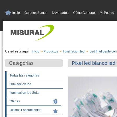
Inicio
Quienes Somos
Novedades
Cómo Comprar
Mi Pedido
Usted está aquí:
Inicio
>
Productos
>
Iluminacion led
>
Led Inteligente co
Categorias
Pixel led blanco l
Todas las categorías
Iluminacion led
Iluminacion led Solar
Ofertas
Ultimos Lanzamientos