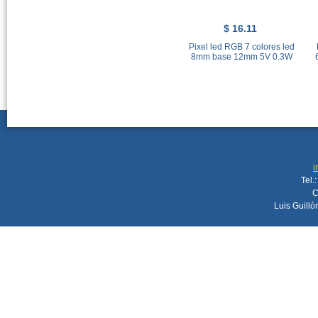
$ 16.11
Pixel led RGB 7 colores led
8mm base 12mm 5V 0.3W
i
Tel.
C
Luis Guilló