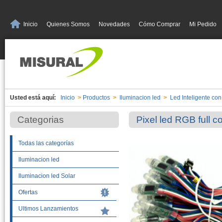
Inicio
Quienes Somos
Novedades
Cómo Comprar
Mi Pedido
Usted está aquí:
Inicio
>
Productos
>
Iluminacion led
>
Led Inteligente co
Categorias
Pixel led RGB full
Todas las categorías
Iluminacion led
Iluminacion led Solar
Ofertas
Ultimos Lanzamientos