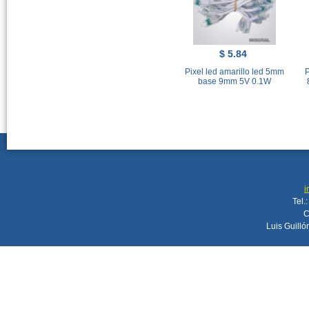
$ 5.84
Pixel led amarillo led 5mm
P
base 9mm 5V 0.1W
i
Tel.
C
Luis Guilló