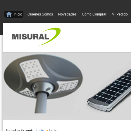
Inicio
Quienes Somos
Novedades
Cómo Comprar
Mi Pedido
Usted está aquí:
Inicio
>
Inicio