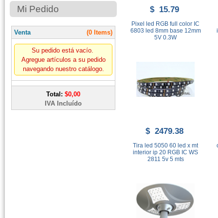
Mi Pedido
$ 15.79
Pixel led RGB full color IC
6803 led 8mm base 12mm
Venta
(0 Items)
5V 0.3W
Su pedido está vacío.
Agregue artículos a su pedido
navegando nuestro catálogo.
Total:
$0,00
IVA Incluído
$ 2479.38
Tira led 5050 60 led x mt
interior ip 20 RGB IC WS
2811 5v 5 mts