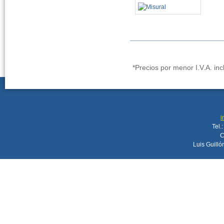
*Precios por menor I.V.A. inc
i
Tel.
C
Luis Guilló